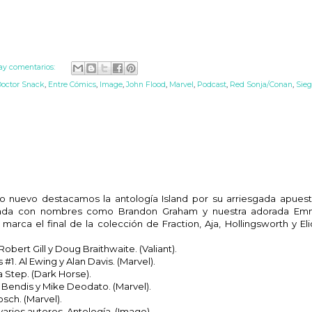
ay comentarios:
octor Snack
,
Entre Cómics
,
Image
,
John Flood
,
Marvel
,
Podcast
,
Red Sonja/Conan
,
Sie
5
o nuevo destacamos la antología Island por su arriesgada apuest
stada con nombres como Brandon Graham y nuestra adorada Em
rca el final de la colección de Fraction, Aja, Hollingsworth y Eli
Robert Gill y Doug Braithwaite. (Valiant).
#1. Al Ewing y Alan Davis. (Marvel).
a Step. (Dark Horse).
 Bendis y Mike Deodato. (Marvel).
sch. (Marvel).
arios autores. Antología. (Image).