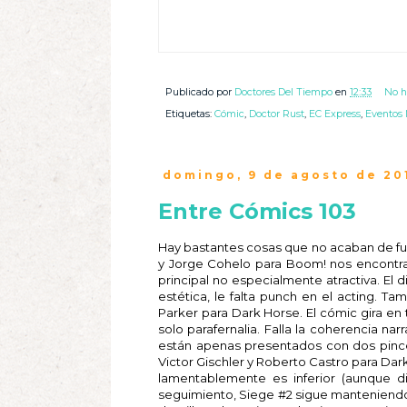
Publicado por
Doctores Del Tiempo
en
12:33
No h
Etiquetas:
Cómic
,
Doctor Rust
,
EC Express
,
Eventos 
domingo, 9 de agosto de 20
Entre Cómics 103
Hay bastantes cosas que no acaban de fu
y Jorge Cohelo para Boom! nos encontra
principal no especialmente atractiva. El d
estética, le falta punch en el acting. 
Parker para Dark Horse. El cómic gira en
solo parafernalia. Falla la coherencia na
están apenas presentados con dos pince
Victor Gischler y Roberto Castro para Dark
lamentablemente es inferior (aunque d
seguimiento, Siege #2 sigue manteniendo 