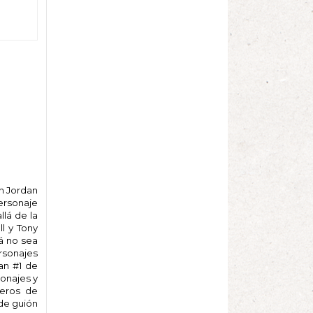
n Jordan
ersonaje
llá de la
l y Tony
zá no sea
ersonajes
an #1 de
sonajes y
meros de
de guión