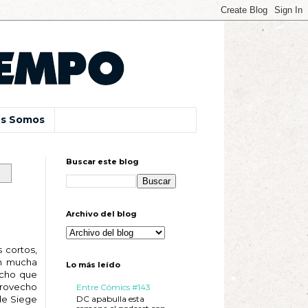
s Somos
Buscar este blog
Archivo del blog
 cortos,
on mucha
Lo más leído
ucho que
aprovecho
Entre Cómics #143
DC apabulla esta
de Siege