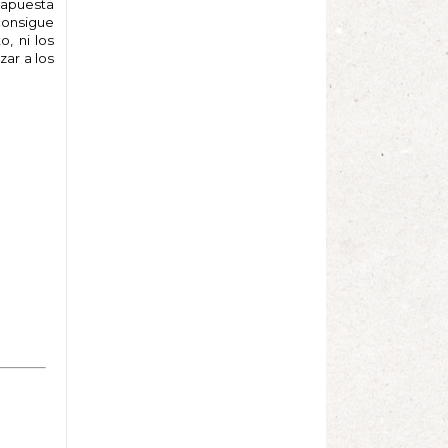
e apuesta
consigue
, ni los
zar a los