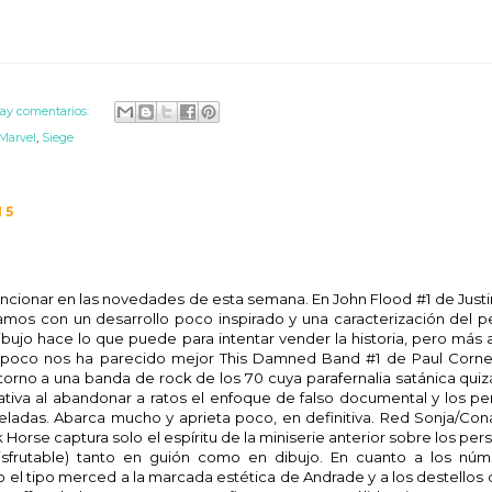
ay comentarios:
Marvel
,
Siege
15
ncionar en las novedades de esta semana. En John Flood #1 de Justi
mos con un desarrollo poco inspirado y una caracterización del p
ibujo hace lo que puede para intentar vender la historia, pero más a
Tampoco nos ha parecido mejor This Damned Band #1 de Paul Cornel
 torno a una banda de rock de los 70 cuya parafernalia satánica qui
rrativa al abandonar a ratos el enfoque de falso documental y los p
ladas. Abarca mucho y aprieta poco, en definitiva. Red Sonja/Con
 Horse captura solo el espíritu de la miniserie anterior sobre los per
isfrutable) tanto en guión como en dibujo. En cuanto a los nú
el tipo merced a la marcada estética de Andrade y a los destellos 