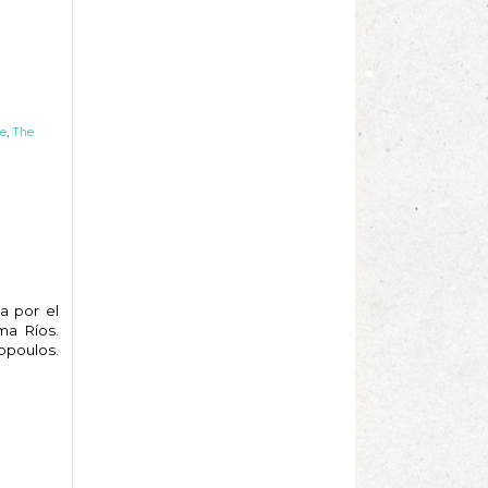
ge
,
The
a por el
ma Ríos.
opoulos.