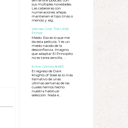
semana el podcast con
sus múltiples novedades.
Las cabeceras con
numeraciones añejas
mantienen el tipo (más o
menos) y alg...
Viernes Cine: The Little
Prince
Miedo. Eso es lo que me
da esta película. Y es un
miedo nacido de la
desconfianza. Imagino
que adaptar El Principito
no es tarea sencilla, ...
Entre Cómics #483
El regreso de Dark
Knights of Steel es lo más
llamativo de unas
últimas semanas de las
cuales hemos hecho
nuestra habitual
selección. Nada e...