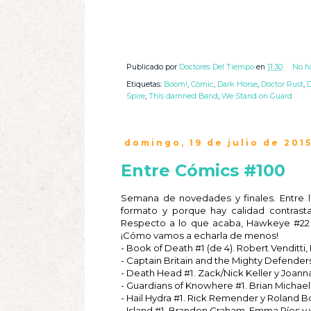
Publicado por
Doctores Del Tiempo
en
11:30
No h
Etiquetas:
Boom!
,
Cómic
,
Dark Horse
,
Doctor Rust
,
D
Spire
,
This damned Band
,
We Stand on Guard
domingo, 19 de julio de 201
Entre Cómics #100
Semana de novedades y finales. Entre l
formato y porque hay calidad contra
Respecto a lo que acaba, Hawkeye #22 ma
¡Cómo vamos a echarla de menos!
- Book of Death #1 (de 4). Robert Venditti, 
- Captain Britain and the Mighty Defenders 
- Death Head #1. Zack/Nick Keller y Joann
- Guardians of Knowhere #1. Brian Michael
- Hail Hydra #1. Rick Remender y Roland Bo
- Island #1. Brandon Graham, Emma Ríos y v