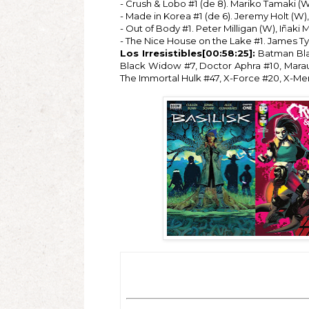
- Crush & Lobo #1 (de 8). Mariko Tamaki (W
- Made in Korea #1 (de 6). Jeremy Holt (W),
- Out of Body #1. Peter Milligan (W), Iñaki M
- The Nice House on the Lake #1. James Tyni
Los Irresistibles[00:58:25]:
Batman Blac
Black Widow #7, Doctor Aphra #10, Maraud
The Immortal Hulk #47, X-Force #20, X-Me