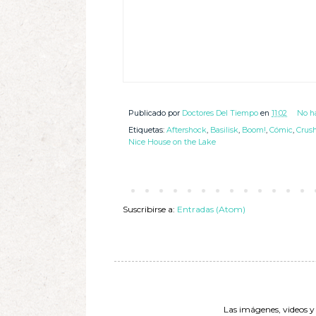
Publicado por
Doctores Del Tiempo
en
11:02
No h
Etiquetas:
Aftershock
,
Basilisk
,
Boom!
,
Cómic
,
Crus
Nice House on the Lake
Suscribirse a:
Entradas (Atom)
Las imágenes, videos y