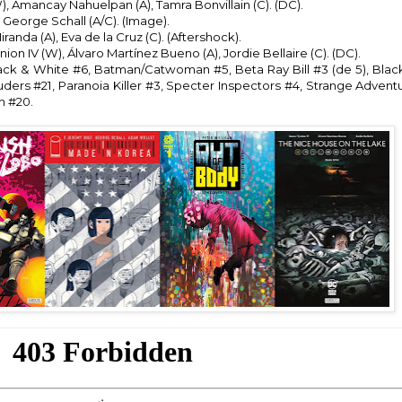
), Amancay Nahuelpan (A), Tamra Bonvillain (C). (DC).
 George Schall (A/C). (Image).
iranda (A), Eva de la Cruz (C). (Aftershock).
on IV (W), Álvaro Martínez Bueno (A), Jordie Bellaire (C). (DC).
k & White #6, Batman/Catwoman #5, Beta Ray Bill #3 (de 5), Black
ers #21, Paranoia Killer #3, Specter Inspectors #4, Strange Advent
n #20.