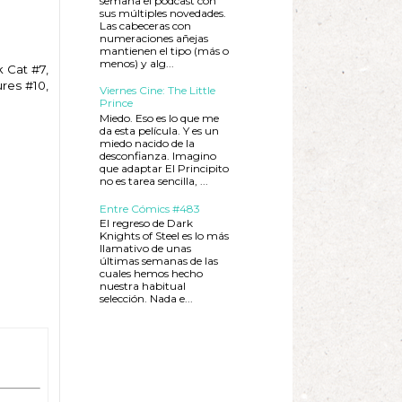
semana el podcast con
sus múltiples novedades.
Las cabeceras con
numeraciones añejas
mantienen el tipo (más o
menos) y alg...
 Cat #7,
ures #10,
Viernes Cine: The Little
Prince
Miedo. Eso es lo que me
da esta película. Y es un
miedo nacido de la
desconfianza. Imagino
que adaptar El Principito
no es tarea sencilla, ...
Entre Cómics #483
El regreso de Dark
Knights of Steel es lo más
llamativo de unas
últimas semanas de las
cuales hemos hecho
nuestra habitual
selección. Nada e...