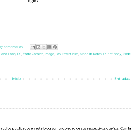
ay comentarios:
h and Lobo
,
DC
,
Entre Cómics
,
Image
,
Los Irresistibles
,
Made in Korea
,
Out of Body
,
Podc
Inicio
Entradas 
 audios publicados en este blog son propiedad de sus respectivos dueños. Con l