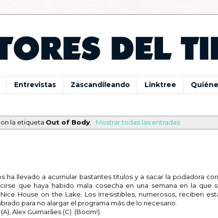
Entrevistas
Zascandileando
Linktree
Quiéne
on la etiqueta
Out of Body
.
Mostrar todas las entradas
 ha llevado a acumular bastantes títulos y a sacar la podadora con
decirse que haya habido mala cosecha en una semana en la que s
ice House on the Lake. Los Irresistibles, numerosos, reciben est
mbrado para no alargar el programa más de lo necesario.
 (A), Alex Guimarães (C). (Boom!).