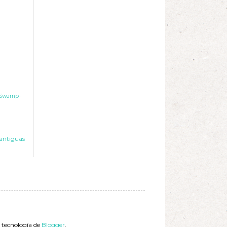
Swamp-
antiguas
a tecnología de
Blogger
.