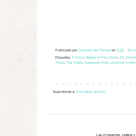
Publicado por
Doctores Del Tiempo
en
11:30
No h
Etiquetas:
A-Force
,
Beasts of Fire
,
Cómic
,
DC
,
Docto
Thing
,
The Totally Awesome Hulk
,
Uncanny X-Men
Suscribirse a:
Entradas (Atom)
Las imágenes, videos y