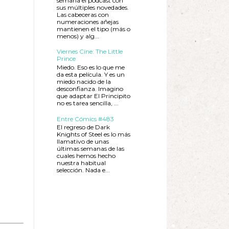
semana el podcast con
sus múltiples novedades.
Las cabeceras con
numeraciones añejas
mantienen el tipo (más o
menos) y alg...
Viernes Cine: The Little
Prince
Miedo. Eso es lo que me
da esta película. Y es un
miedo nacido de la
desconfianza. Imagino
que adaptar El Principito
no es tarea sencilla, ...
Entre Cómics #483
El regreso de Dark
Knights of Steel es lo más
llamativo de unas
últimas semanas de las
cuales hemos hecho
nuestra habitual
selección. Nada e...