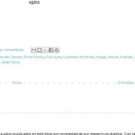
ay comentarios:
res del Tiempo
,
Entre Cómics
,
Four Eyes
,
Guardians of Infinity
,
Image
,
Marvel
,
Podcast
,
,
Vader Down
Inicio
Entradas 
 audios publicados en este blog son propiedad de sus respectivos dueños. Con l