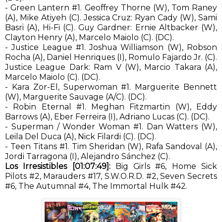
- Green Lantern #1. Geoffrey Thorne (W), Tom Raney
(A), Mike Atiyeh (C). Jessica Cruz: Ryan Cady (W), Sami
Basri (A), Hi-Fi (C). Guy Gardner: Ernie Altbacker (W),
Clayton Henry (A), Marcelo Maiolo (C). (DC).
- Justice League #1. Joshua Williamson (W), Robson
Rocha (A), Daniel Henriques (I), Romulo Fajardo Jr. (C).
Justice League Dark: Ram V (W), Marcio Takara (A),
Marcelo Maiolo (C). (DC).
- Kara Zor-El, Superwoman #1. Marguerite Bennett
(W), Marguerite Sauvage (A/C). (DC).
- Robin Eternal #1. Meghan Fitzmartin (W), Eddy
Barrows (A), Eber Ferreira (I), Adriano Lucas (C). (DC).
- Superman / Wonder Woman #1. Dan Watters (W),
Leila Del Duca (A), Nick Filardi (C). (DC).
- Teen Titans #1. Tim Sheridan (W), Rafa Sandoval (A),
Jordi Tarragona (I), Alejandro Sánchez (C).
Los Irresistibles [01:07:49]:
Big Girls #6, Home Sick
Pilots #2, Marauders #17, S.W.O.R.D. #2, Seven Secrets
#6, The Autumnal #4, The Immortal Hulk #42.