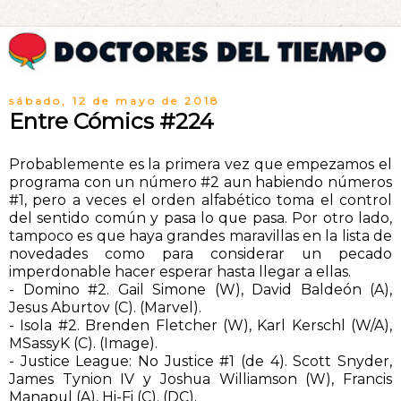
sábado, 12 de mayo de 2018
Entre Cómics #224
Probablemente es la primera vez que empezamos el
programa con un número #2 aun habiendo números
#1, pero a veces el orden alfabético toma el control
del sentido común y pasa lo que pasa. Por otro lado,
tampoco es que haya grandes maravillas en la lista de
novedades como para considerar un pecado
imperdonable hacer esperar hasta llegar a ellas.
- Domino #2. Gail Simone (W), David Baldeón (A),
Jesus Aburtov (C). (Marvel).
- Isola #2. Brenden Fletcher (W), Karl Kerschl (W/A),
MSassyK (C). (Image).
- Justice League: No Justice #1 (de 4). Scott Snyder,
James Tynion IV y Joshua Williamson (W), Francis
Manapul (A), Hi-Fi (C). (DC).