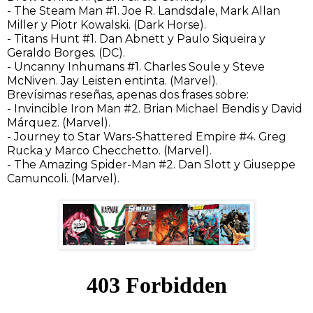
- The Steam Man #1. Joe R. Landsdale, Mark Allan
Miller y Piotr Kowalski. (Dark Horse).
- Titans Hunt #1. Dan Abnett y Paulo Siqueira y
Geraldo Borges. (DC).
- Uncanny Inhumans #1. Charles Soule y Steve
McNiven. Jay Leisten entinta. (Marvel).
Brevísimas reseñas, apenas dos frases sobre:
- Invincible Iron Man #2. Brian Michael Bendis y David
Márquez. (Marvel).
- Journey to Star Wars-Shattered Empire #4. Greg
Rucka y Marco Checchetto. (Marvel).
- The Amazing Spider-Man #2. Dan Slott y Giuseppe
Camuncoli. (Marvel).