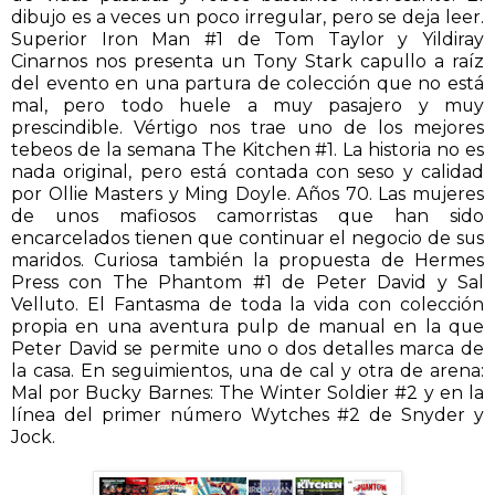
dibujo es a veces un poco irregular, pero se deja leer.
Superior Iron Man #1 de Tom Taylor y Yildiray
Cinarnos nos presenta un Tony Stark capullo a raíz
del evento en una partura de colección que no está
mal, pero todo huele a muy pasajero y muy
prescindible. Vértigo nos trae uno de los mejores
tebeos de la semana The Kitchen #1. La historia no es
nada original, pero está contada con seso y calidad
por Ollie Masters y Ming Doyle. Años 70. Las mujeres
de unos mafiosos camorristas que han sido
encarcelados tienen que continuar el negocio de sus
maridos. Curiosa también la propuesta de Hermes
Press con The Phantom #1 de Peter David y Sal
Velluto. El Fantasma de toda la vida con colección
propia en una aventura pulp de manual en la que
Peter David se permite uno o dos detalles marca de
la casa. En seguimientos, una de cal y otra de arena:
Mal por Bucky Barnes: The Winter Soldier #2 y en la
línea del primer número Wytches #2 de Snyder y
Jock.