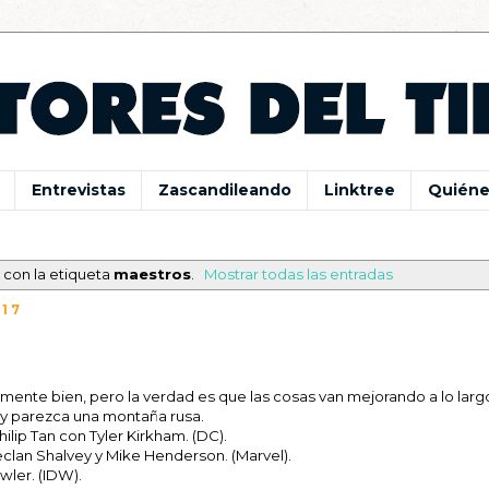
Entrevistas
Zascandileando
Linktree
Quiéne
 con la etiqueta
maestros
.
Mostrar todas las entradas
017
ente bien, pero la verdad es que las cosas van mejorando a lo larg
y parezca una montaña rusa.
lip Tan con Tyler Kirkham. (DC).
clan Shalvey y Mike Henderson. (Marvel).
wler. (IDW).