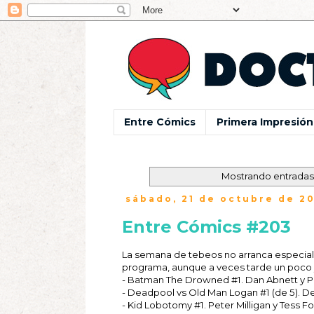
Entre Cómics
Primera Impresión
Mostrando entradas
sábado, 21 de octubre de 2
Entre Cómics #203
La semana de tebeos no arranca especialm
programa, aunque a veces tarde un poco 
- Batman The Drowned #1. Dan Abnett y Phi
- Deadpool vs Old Man Logan #1 (de 5). De
- Kid Lobotomy #1. Peter Milligan y Tess Fo