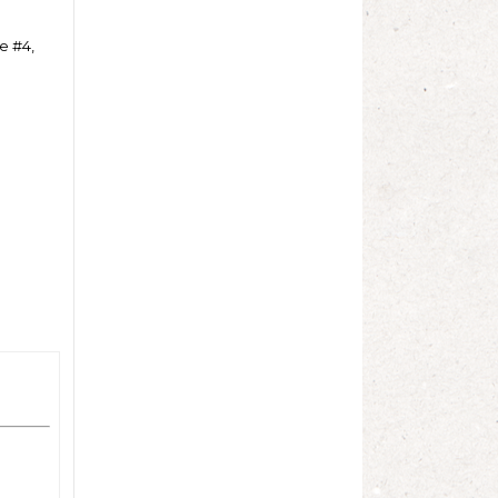
e #4,