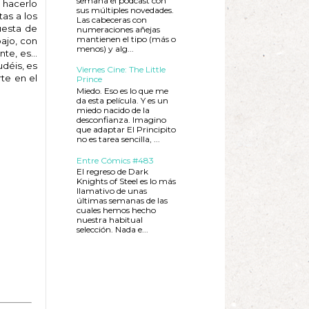
semana el podcast con
e hacerlo
sus múltiples novedades.
as a los
Las cabeceras con
uesta de
numeraciones añejas
mantienen el tipo (más o
pajo, con
menos) y alg...
e, es...
déis, es
Viernes Cine: The Little
rte en el
Prince
Miedo. Eso es lo que me
da esta película. Y es un
miedo nacido de la
desconfianza. Imagino
que adaptar El Principito
no es tarea sencilla, ...
Entre Cómics #483
El regreso de Dark
Knights of Steel es lo más
llamativo de unas
últimas semanas de las
cuales hemos hecho
nuestra habitual
selección. Nada e...