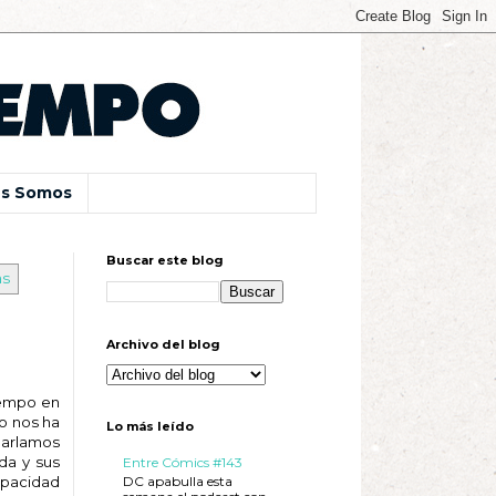
s Somos
Buscar este blog
as
Archivo del blog
iempo en
o nos ha
Lo más leído
harlamos
da y sus
Entre Cómics #143
DC apabulla esta
apacidad