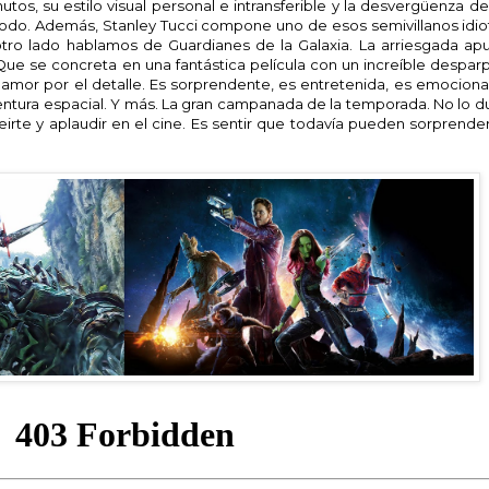
utos, su estilo visual personal e intransferible y la desvergüenza d
odo. Además, Stanley Tucci compone uno de esos semivillanos idiot
tro lado hablamos de Guardianes de la Galaxia. La arriesgada ap
Que se concreta en una fantástica película con un increíble despar
mor por el detalle. Es sorprendente, es entretenida, es emocionant
ntura espacial. Y más. La gran campanada de la temporada. No lo du
eirte y aplaudir en el cine. Es sentir que todavía pueden sorprende