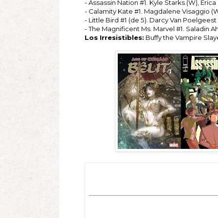
- Assassin Nation #1. Kyle Starks (W), Eric
- Calamity Kate #1. Magdalene Visaggio (W),
- Little Bird #1 (de 5). Darcy Van Poelgeest
- The Magnificent Ms. Marvel #1. Saladin Ahm
Los Irresistibles:
Buffy the Vampire Slay