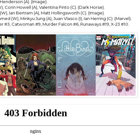
a Henderson (A). (Image).
 Corin Howell (A), Valentina Pinto (C). (Dark Horse).
 (W), Ian Bertram (A), Matt Hollingsworth (C). (Image).
ed (W), Minkyu Jung (A), Juan Vlasco (I), Ian Herring (C). (Marvel).
er #3, Catwoman #9, Murder Falcon #6, Runaways #19, X-23 #10.