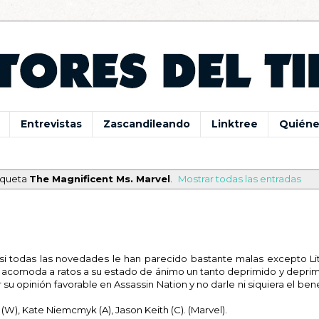
Entrevistas
Zascandileando
Linktree
Quiéne
iqueta
The Magnificent Ms. Marvel
.
Mostrar todas las entradas
9
si todas las novedades le han parecido bastante malas excepto Litt
acomoda a ratos a su estado de ánimo un tanto deprimido y deprim
su opinión favorable en Assassin Nation y no darle ni siquiera el ben
d (W), Kate Niemcmyk (A), Jason Keith (C). (Marvel).