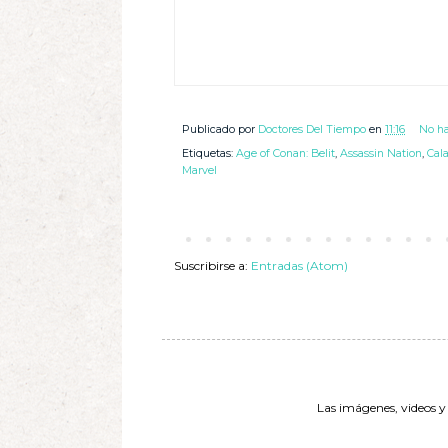
Publicado por
Doctores Del Tiempo
en
11:16
No ha
Etiquetas:
Age of Conan: Belit
,
Assassin Nation
,
Cal
Marvel
Suscribirse a:
Entradas (Atom)
Las imágenes, videos y