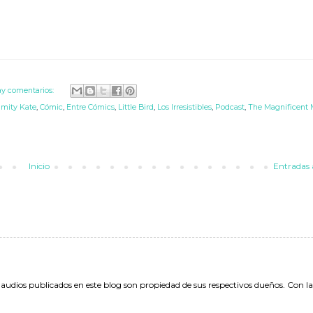
y comentarios:
amity Kate
,
Cómic
,
Entre Cómics
,
Little Bird
,
Los Irresistibles
,
Podcast
,
The Magnificent 
Inicio
Entradas 
 audios publicados en este blog son propiedad de sus respectivos dueños. Con l