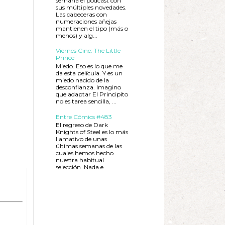
semana el podcast con
sus múltiples novedades.
Las cabeceras con
numeraciones añejas
mantienen el tipo (más o
menos) y alg...
Viernes Cine: The Little
Prince
Miedo. Eso es lo que me
da esta película. Y es un
miedo nacido de la
desconfianza. Imagino
que adaptar El Principito
no es tarea sencilla, ...
Entre Cómics #483
El regreso de Dark
Knights of Steel es lo más
llamativo de unas
últimas semanas de las
cuales hemos hecho
nuestra habitual
selección. Nada e...