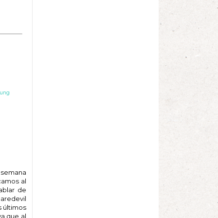
oung
 semana
rcamos al
ablar de
aredevil
s últimos
ya que al