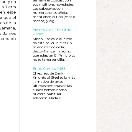
semana el podcast con
ión y un
sus múltiples novedades.
a Tierra
Las cabeceras con
 en este
numeraciones añejas
mantienen el tipo (más o
aunque el
menos) y alg...
es de la
 Semana,
Viernes Cine: The Little
ue James
Prince
 ha dado
Miedo. Eso es lo que me
da esta película. Y es un
miedo nacido de la
desconfianza. Imagino
que adaptar El Principito
no es tarea sencilla, ...
Entre Cómics #483
El regreso de Dark
Knights of Steel es lo más
llamativo de unas
últimas semanas de las
cuales hemos hecho
nuestra habitual
selección. Nada e...