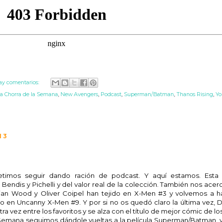
ay comentarios:
ia Chorra de la Semana
,
New Avengers
,
Podcast
,
Superman/Batman
,
Thanos Rising
,
Y
13
timos seguir dando ración de podcast. Y aquí estamos. Esta
Bendis y Pichelli y del valor real de la colección. También nos ace
rian Wood y Oliver Coipel han tejido en X-Men #3 y volvemos a h
en Uncanny X-Men #9. Y por si no os quedó claro la última vez, D
a vez entre los favoritos y se alza con el título de mejor cómic de lo
la Semana seguimos dándole vueltas a la película Superman/Batman, 