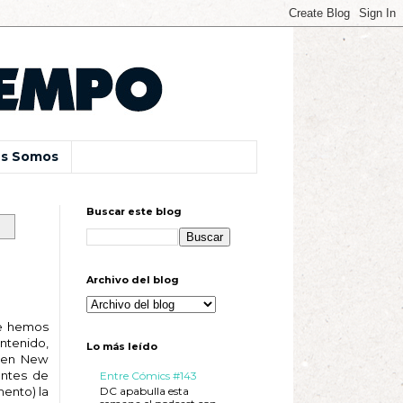
s Somos
Buscar este blog
Archivo del blog
ue hemos
ontenido,
Lo más leído
n en New
entes de
Entre Cómics #143
DC apabulla esta
mento) la