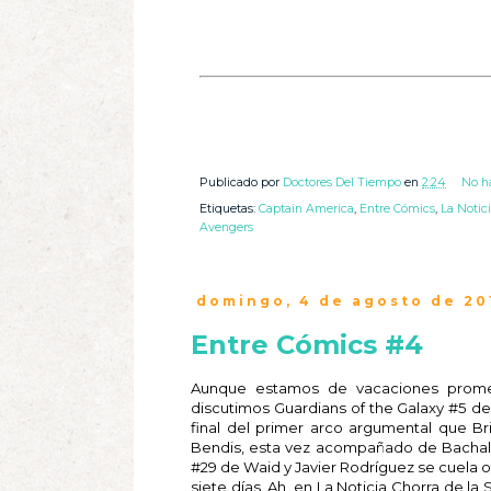
Publicado por
Doctores Del Tiempo
en
2:24
No h
Etiquetas:
Captain America
,
Entre Cómics
,
La Notic
Avengers
domingo, 4 de agosto de 20
Entre Cómics #4
Aunque estamos de vacaciones prome
discutimos Guardians of the Galaxy #5 de 
final del primer arco argumental que B
Bendis, esta vez acompañado de Bachalo 
#29 de Waid y Javier Rodríguez se cuela otr
siete días. Ah, en La Noticia Chorra de 