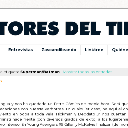
Entrevistas
Zascandileando
Linktree
Quiéne
la etiqueta
Superman/Batman
.
Mostrar todas las entradas
3
lengua y nos ha quedado un Entre Cómics de media hora. Será q
s vacaciones con nuestra verborrea. En cualquier caso, he aquí el c
y viento en popa a toda vela, Hickman y Deodato Jr. nos cuenta
inati hace frente (con diversos grados de éxito) a los lugarteni
o intenso. En Young Avengers #9 Gillen y McKelvie finalizan (de mo