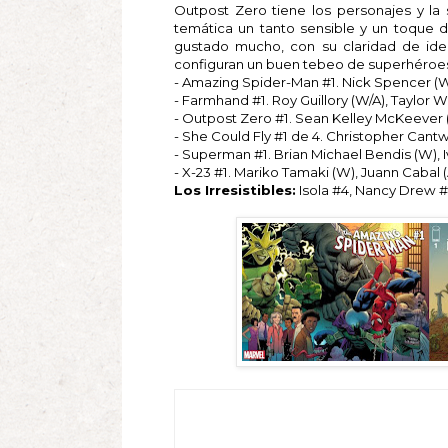
Outpost Zero tiene los personajes y la 
temática un tanto sensible y un toque d
gustado mucho, con su claridad de idea
configuran un buen tebeo de superhéroe
- Amazing Spider-Man #1. Nick Spencer (W), R
- Farmhand #1. Roy Guillory (W/A), Taylor We
- Outpost Zero #1. Sean Kelley McKeever (W
- She Could Fly #1 de 4. Christopher Cantwe
- Superman #1. Brian Michael Bendis (W), Ivan
- X-23 #1. Mariko Tamaki (W), Juann Cabal 
Los Irresistibles:
Isola #4, Nancy Drew #