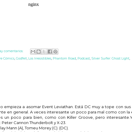
ay comentarios:
re Cómics
,
Godfell
,
Los Irresistibles
,
Phantom Road
,
Podcast
,
Silver Surfer: Ghost Light
,
empo empieza a asomar Event Leviathan. Está DC muy a tope con sus
nte en general. A veces interesante un poco para mal como con la
s un poco para bien, como con Killer Groove, pero interesante.
: Peter Cannon Thunderbolt y X-23.
 Clay Mann (A), Tomeu Morey (C). (DC).