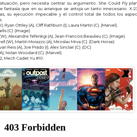
situación, pero necesita centrar su argumento. She Could Fly pla
e fantasía que en su arranque se antoja un tanto innecesario. X-2
s, su ejecución impecable y el control total de todos los aspe
s.
yan Ottley (A), Cliff Rathburn (I), Laura Martin (C). (Marvel).
lls (C). (Image).
), Alexandre Tefenkgi (A), Jean-Francois Beaulieu (C). (Image).
ll (W), Martín Morazzo (A), Miroslav Mrva (C). (Dark Horse)
 Reis (A), Joe Prado (I), Alex Sinclair (C). (DC)
(A), Nolan Woodard (C). (Marvel).
2, Mech Cadet Yu #10.