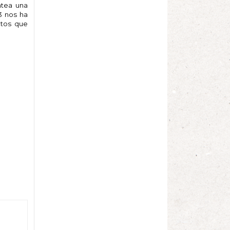
ntea una
3 nos ha
ctos que