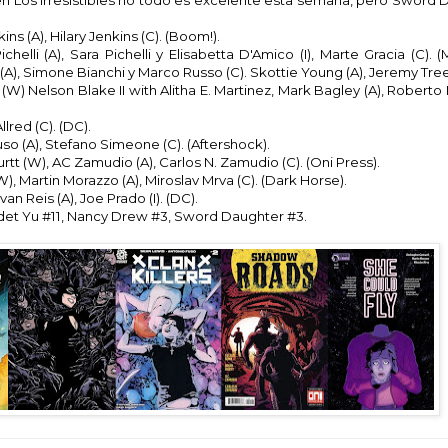
en Los Irresistibles no todo es excelente esta semana, pero Sword 
ins (A), Hilary Jenkins (C). (Boom!).
helli (A), Sara Pichelli y Elisabetta D'Amico (I), Marte Gracia (C). (M
(A), Simone Bianchi y Marco Russo (C). Skottie Young (A), Jeremy Treec
W) Nelson Blake II with Alitha E. Martinez, Mark Bagley (A), Roberto P
lred (C). (DC).
uso (A), Stefano Simeone (C). (Aftershock).
tt (W), AC Zamudio (A), Carlos N. Zamudio (C). (Oni Press).
), Martin Morazzo (A), Miroslav Mrva (C). (Dark Horse).
n Reis (A), Joe Prado (I). (DC).
et Yu #11, Nancy Drew #3, Sword Daughter #3.