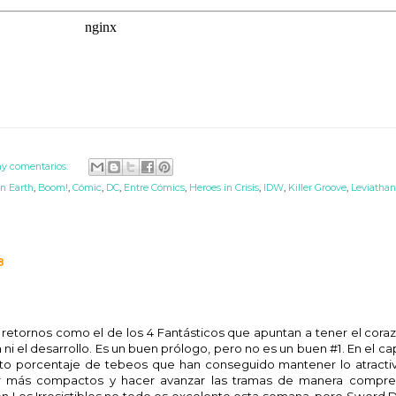
y comentarios:
n Earth
,
Boom!
,
Cómic
,
DC
,
Entre Cómics
,
Heroes in Crisis
,
IDW
,
Killer Groove
,
Leviathan
8
retornos como el de los 4 Fantásticos que apuntan a tener el coraz
 ni el desarrollo. Es un buen prólogo, pero no es un buen #1. En el ca
to porcentaje de tebeos que han conseguido mantener lo atracti
er más compactos y hacer avanzar las tramas de manera compre