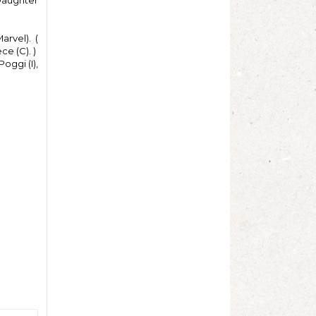
Daughter
arvel). (
e (C). )
oggi (I),