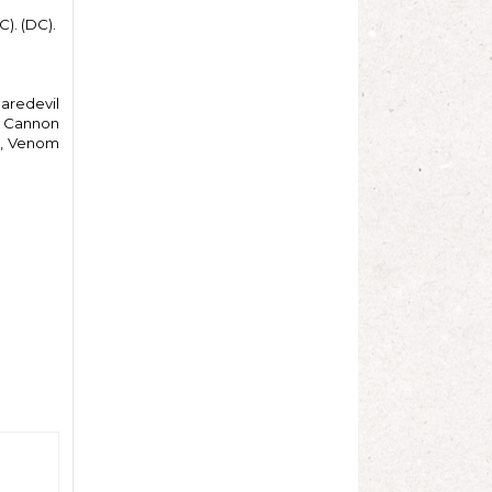
C). (DC).
Daredevil
r Cannon
5), Venom