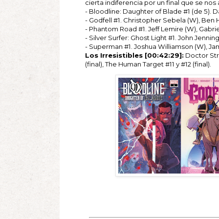
cierta indiferencia por un final que se no
- Bloodline: Daughter of Blade #1 (de 5). D
- Godfell #1. Christopher Sebela (W), Ben He
- Phantom Road #1. Jeff Lemire (W), Gabriel 
- Silver Surfer: Ghost Light #1. John Jenning
- Superman #1. Joshua Williamson (W), Jam
Los Irresistibles [00:42:29]:
Doctor Stra
(final), The Human Target #11 y #12 (final).