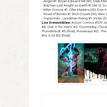
- Angel #1. Bryan Edward Hill (W), Gleb Mel
- Batman Last Knight on Earth #1 (de 3). Sc
- Killer Groove #1. Ollie Masters (W), Eoin M
- Road of Bones #1. Rich Douek (W), Alex 
- Superman - Leviathan Rising #1. VVAA. (D
Los Irresistibles:
Action Comics #1011, As
#6, Dial H for Hero #3, Doomsday Clock 
Thunderbolt #5 (final), Runaways #21, Th
#14, X-23 #12 (final).