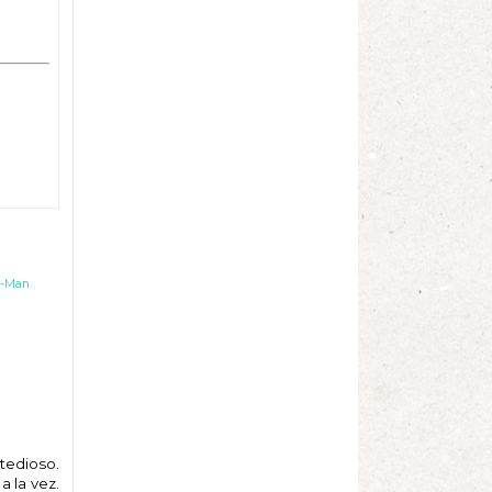
r-Man
tedioso.
 la vez.