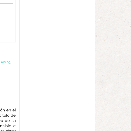
 Rising
,
ón en el
pítulo de
vo de su
nsible e