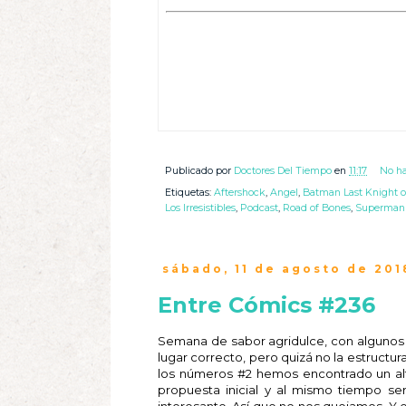
Publicado por
Doctores Del Tiempo
en
11:17
No ha
Etiquetas:
Aftershock
,
Angel
,
Batman Last Knight o
Los Irresistibles
,
Podcast
,
Road of Bones
,
Superman
sábado, 11 de agosto de 201
Entre Cómics #236
Semana de sabor agridulce, con algunos 
lugar correcto, pero quizá no la estructura
los números #2 hemos encontrado un al
propuesta inicial y al mismo tiempo s