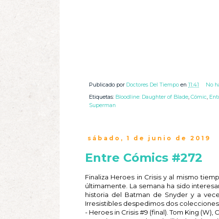
Publicado por
Doctores Del Tiempo
en
11:41
No h
Etiquetas:
Bloodline: Daughter of Blade
,
Cómic
,
Ent
Superman
sábado, 1 de junio de 2019
Entre Cómics #272
Finaliza Heroes in Crisis y al mismo ti
últimamente. La semana ha sido interesa
historia del Batman de Snyder y a vece
Irresistibles despedimos dos colecciones
- Heroes in Crisis #9 (final). Tom King (W),