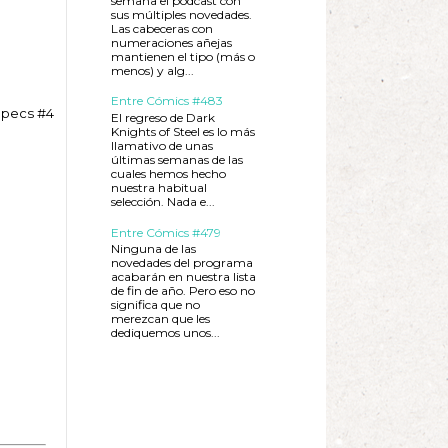
semana el podcast con
sus múltiples novedades.
Las cabeceras con
numeraciones añejas
mantienen el tipo (más o
menos) y alg...
Entre Cómics #483
 Specs #4
El regreso de Dark
Knights of Steel es lo más
llamativo de unas
últimas semanas de las
cuales hemos hecho
nuestra habitual
selección. Nada e...
Entre Cómics #479
Ninguna de las
novedades del programa
acabarán en nuestra lista
de fin de año. Pero eso no
significa que no
merezcan que les
dediquemos unos...