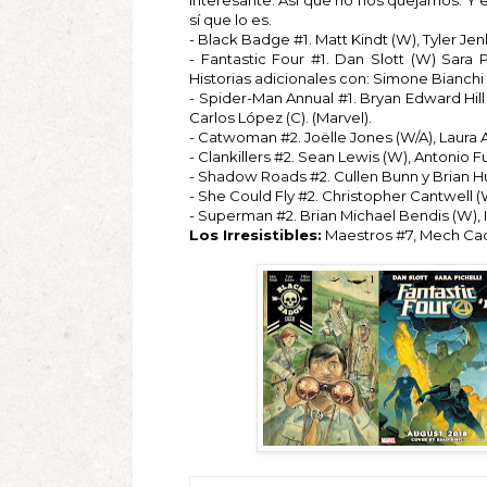
interesante. Así que no nos quejamos. Y 
sí que lo es.
- Black Badge #1. Matt Kindt (W), Tyler Jenk
- Fantastic Four #1. Dan Slott (W) Sara Pic
Historias adicionales con: Simone Bianchi 
- Spider-Man Annual #1. Bryan Edward Hill (
Carlos López (C). (Marvel).
- Catwoman #2. Joëlle Jones (W/A), Laura Al
- Clankillers #2. Sean Lewis (W), Antonio F
- Shadow Roads #2. Cullen Bunn y Brian Hur
- She Could Fly #2. Christopher Cantwell (W
- Superman #2. Brian Michael Bendis (W), Iva
Los Irresistibles:
Maestros #7, Mech Cad