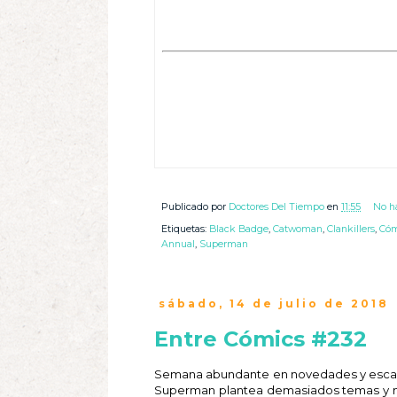
Publicado por
Doctores Del Tiempo
en
11:55
No h
Etiquetas:
Black Badge
,
Catwoman
,
Clankillers
,
Cóm
Annual
,
Superman
sábado, 14 de julio de 2018
Entre Cómics #232
Semana abundante en novedades y escasa 
Superman plantea demasiados temas y no