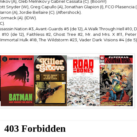
nikov (A), Gleb Melnikov y Gabriel Cassata (C). (Boom!)
ott Snyder (W), Greg Capullo (A), Jonathan Glapion (I), FCO Plasencia (
arron (A), Jordie Bellaire (C). (Aftershock).
Cormack (A). (IDW).
C).
sassin Nation #3, Avant-Guards #5 (de 12), A Walk Through Hell #10, 
#10 (de 12), Faithless #2, Ghost Tree #2, Mr. and Mrs. X #11, Pete
e Immortal Hulk #18, The Wildstorm #23, Vader Dark Visions #4 (de 