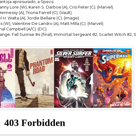
s antoja apresurado, a Specs.
anny Lore (W), Karen S. Darboe (A), Cris Peter (C). (Marvel).
nnessy (A), Triona Farrell (C). (Vault).
H. Walta (A), Jordie Bellaire (C). (Image).
s (W), Valentine De Landro (A), Matt Milla (C). (Marvel).
al Campbell (A/C). (DC).
nge: Fall Sunrise #4 (final), Immortal Sergeant #2, Scarlet Witch #2,