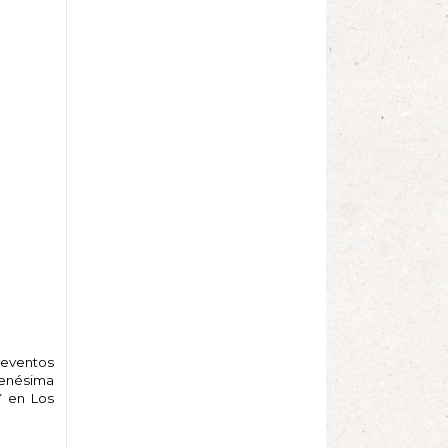
 eventos
 enésima
Y en Los