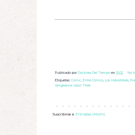
Publicado por
Doctores Del Tiempo
en
10:02
No h
Etiquetas:
Cómic
,
Entre Cómics
,
Los Irresistibles
,
Po
Vengeance Upon Thee
Suscribirse a:
Entradas (Atom)