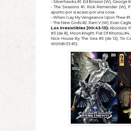
- Silverhawks #1. Ed Brisson (W), George Ka
- The Seasons #1. Rick Remender (W), Pa
apunto por si acaso por una cosa.
- When I Lay My Vengeance Upon Thee #1. 
- The New Gods #2. Ram V (W), Evan Cagle 
Los Irresistibles [00:43:13]:
Absolute W
#3 (de 8), Moon Knight: Fist Of Khonsu #4
Nice House By The Sea #5 (de 12), Tin C
W0rldtr33 #12.