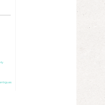
 My
antiguas