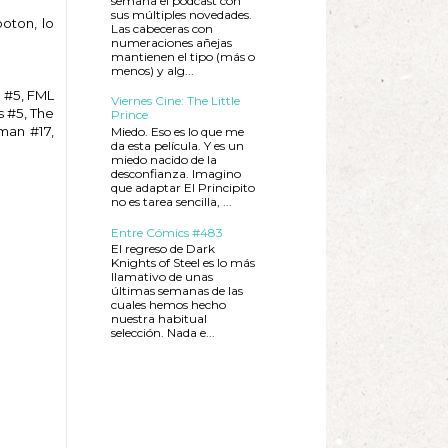
semana el podcast con
sus múltiples novedades.
oton, lo
Las cabeceras con
numeraciones añejas
mantienen el tipo (más o
menos) y alg...
 #5, FML
Viernes Cine: The Little
s #5, The
Prince
man #17,
Miedo. Eso es lo que me
da esta película. Y es un
miedo nacido de la
desconfianza. Imagino
que adaptar El Principito
no es tarea sencilla, ...
Entre Cómics #483
El regreso de Dark
Knights of Steel es lo más
llamativo de unas
últimas semanas de las
cuales hemos hecho
nuestra habitual
selección. Nada e...