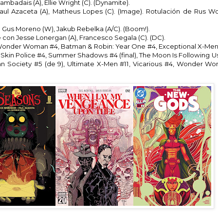
mbadais (A), Ellie Wright (C). (Dynamite).
ul Azaceta (A), Matheus Lopes (C). (Image). Rotulación de Rus Wo
Gus Moreno (W), Jakub Rebelka (A/C). (Boom!).
con Jesse Lonergan (A), Francesco Segala (C). (DC).
onder Woman #4, Batman & Robin: Year One #4, Exceptional X-Men
, Skin Police #4, Summer Shadows #4 (final), The Moon Is Following U
an Society #5 (de 9), Ultimate X-Men #11, Vicarious #4, Wonder Wo