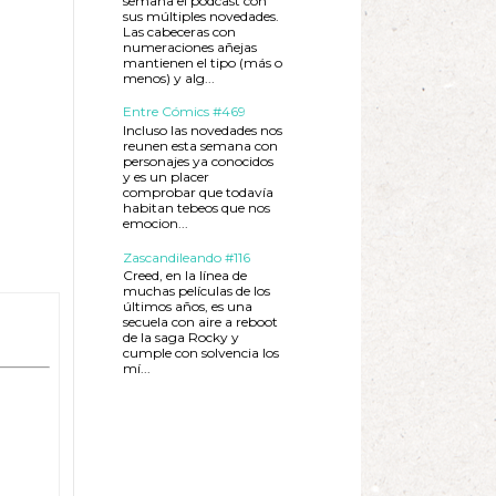
semana el podcast con
sus múltiples novedades.
Las cabeceras con
numeraciones añejas
mantienen el tipo (más o
menos) y alg...
Entre Cómics #469
Incluso las novedades nos
reunen esta semana con
personajes ya conocidos
y es un placer
comprobar que todavía
habitan tebeos que nos
emocion...
Zascandileando #116
Creed, en la línea de
muchas películas de los
últimos años, es una
secuela con aire a reboot
de la saga Rocky y
cumple con solvencia los
mí...