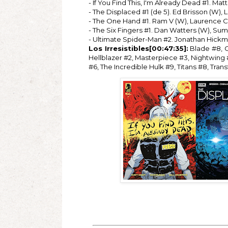
- If You Find This, I'm Already Dead #1. Mat
- The Displaced #1 (de 5). Ed Brisson (W), 
- The One Hand #1. Ram V (W), Laurence Ca
- The Six Fingers #1. Dan Watters (W), Sum
- Ultimate Spider-Man #2. Jonathan Hickm
Los Irresistibles[00:47:35]:
Blade #8, Ca
Hellblazer #2, Masterpiece #3, Nightwing
#6, The Incredible Hulk #9, Titans #8, T