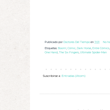
Publicado por
Doctores Del Tiempo
en
11:01
No ha
Etiquetas:
Boom!
,
Cómic
,
Dark Horse
,
Entre Cómics
One Hand
,
The Six Fingers
,
Ultimate Spider-Man
Suscribirse a:
Entradas (Atom)