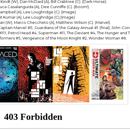
t Kindt (W), Dan McDaid (A), Bill Crabtree (C). (Dark Horse).
Luca Casalanguida (A), Dee Cunniffe (C). (Boom!).
mpbell (A), Lee Loughridge (C). (Image).
it Kumar (A), Lee Loughridge (C).(Image).
an (W), Marco Checcheto (A), Matthew Wilson (C). (Marvel).
ptain Marvel #5, Guardians of the Galaxy Annual #1 (final), John Con
 #111, Petrol Head #4, Superman #11, The Deviant #4, The Hunger and
ransformers #5, Vengeance of the Moon Knight #2, Wonder Woman #6.