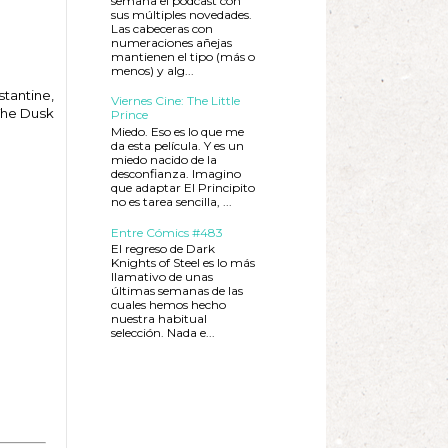
semana el podcast con
sus múltiples novedades.
Las cabeceras con
numeraciones añejas
mantienen el tipo (más o
menos) y alg...
stantine,
Viernes Cine: The Little
 The Dusk
Prince
Miedo. Eso es lo que me
da esta película. Y es un
miedo nacido de la
desconfianza. Imagino
que adaptar El Principito
no es tarea sencilla, ...
Entre Cómics #483
El regreso de Dark
Knights of Steel es lo más
llamativo de unas
últimas semanas de las
cuales hemos hecho
nuestra habitual
selección. Nada e...