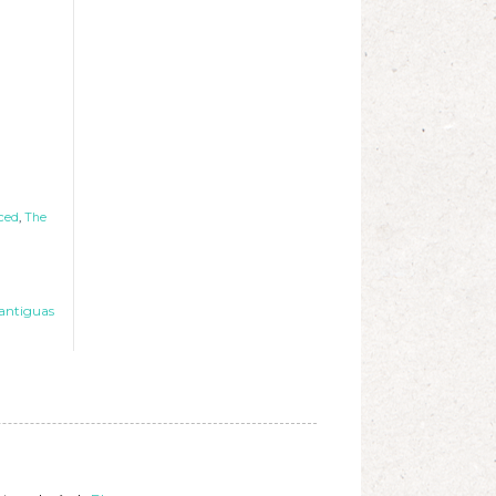
ced
,
The
antiguas