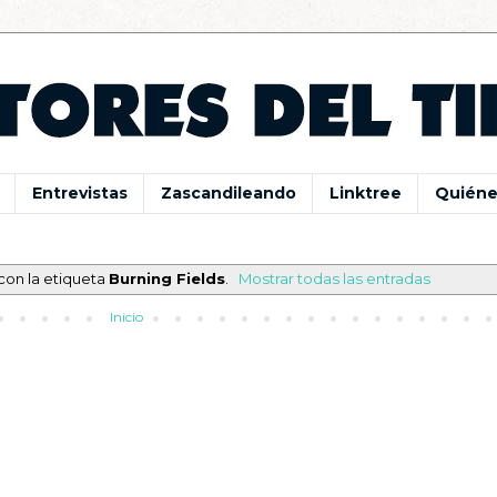
Entrevistas
Zascandileando
Linktree
Quiéne
con la etiqueta
Burning Fields
.
Mostrar todas las entradas
Inicio