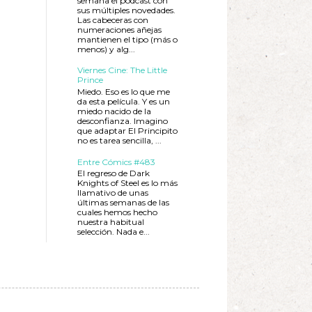
semana el podcast con
sus múltiples novedades.
Las cabeceras con
numeraciones añejas
mantienen el tipo (más o
menos) y alg...
Viernes Cine: The Little
Prince
Miedo. Eso es lo que me
da esta película. Y es un
miedo nacido de la
desconfianza. Imagino
que adaptar El Principito
no es tarea sencilla, ...
Entre Cómics #483
El regreso de Dark
Knights of Steel es lo más
llamativo de unas
últimas semanas de las
cuales hemos hecho
nuestra habitual
selección. Nada e...