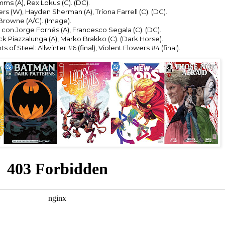
s (A), Rex Lokus (C). (DC).
rs (W), Hayden Sherman (A), Tríona Farrell (C). (DC).
 Browne (A/C). (Image).
con Jorge Fornés (A), Francesco Segala (C). (DC).
rick Piazzalunga (A), Marko Brakko (C). (Dark Horse).
s of Steel: Allwinter #6 (final), Violent Flowers #4 (final).