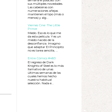
semana el podcast con
sus múltiples novedades.
Las cabeceras con
numeraciones añejas
mantienen el tipo (más o
menos) y alg...
Viernes Cine: The Little
Prince
Miedo. Eso es lo que me
da esta película. Y es un
miedo nacido de la
desconfianza. Imagino
que adaptar El Principito
no es tarea sencilla, ...
Entre Cómics #483
El regreso de Dark
Knights of Steel es lo más
llamativo de unas
últimas semanas de las
cuales hemos hecho
nuestra habitual
selección. Nada e...