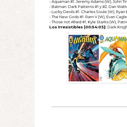
- Aquaman #1. Jeremy Adams (W), John Timm
- Batman: Dark Patterns #1 y #2. Dan Watte
- Lucky Devils #1. Charles Soule (W), Ryan
- The New Gods #1. Ram V (W), Evan Cagle 
- Those not Afraid #1. Kyle Starks (W), Pat
Los Irresistibles [00:54:03]:
Dark Knight