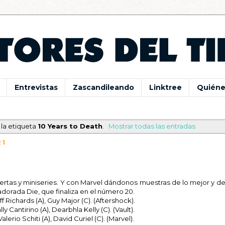
Entrevistas
Zascandileando
Linktree
Quiéne
la etiqueta
10 Years to Death
.
Mostrar todas las entradas
21
ertas y miniseries. Y con Marvel dándonos muestras de lo mejor y de
adorada Die, que finaliza en el número 20.
f Richards (A), Guy Major (C). (Aftershock).
y Cantirino (A), Dearbhla Kelly (C). (Vault).
lerio Schiti (A), David Curiel (C). (Marvel).