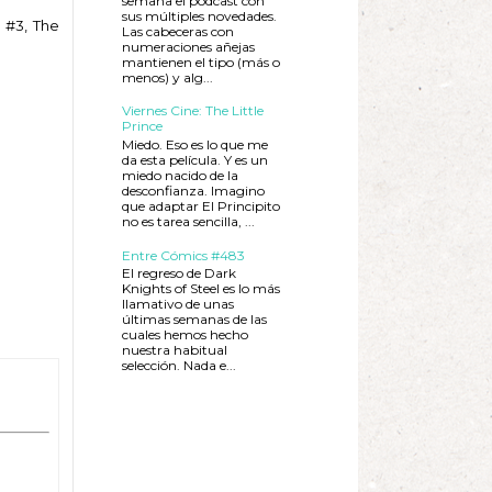
semana el podcast con
sus múltiples novedades.
 #3, The
Las cabeceras con
numeraciones añejas
mantienen el tipo (más o
menos) y alg...
Viernes Cine: The Little
Prince
Miedo. Eso es lo que me
da esta película. Y es un
miedo nacido de la
desconfianza. Imagino
que adaptar El Principito
no es tarea sencilla, ...
Entre Cómics #483
El regreso de Dark
Knights of Steel es lo más
llamativo de unas
últimas semanas de las
cuales hemos hecho
nuestra habitual
selección. Nada e...