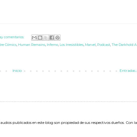
ay comentarios:
tre Cómics
,
Human Remains
,
Inferno
,
Los Irresistibles
,
Marvel
,
Podcast
,
The Darkhold A
Inicio
Entradas 
 audios publicados en este blog son propiedad de sus respectivos dueños. Con l