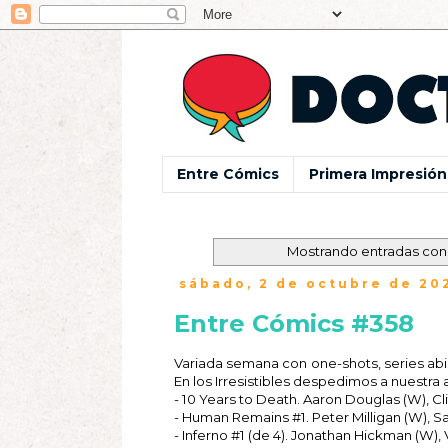
Entre Cómics
Primera Impresión
Mostrando entradas con 
sábado, 2 de octubre de 20
Entre Cómics #358
Variada semana con one-shots, series abi
En los Irresistibles despedimos a nuestra 
- 10 Years to Death. Aaron Douglas (W), Clif
- Human Remains #1. Peter Milligan (W), Sall
- Inferno #1 (de 4). Jonathan Hickman (W), Va