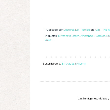
Publicado por
Doctores Del Tiempo
en
10:31
No h
Etiquetas:
10 Years to Death
,
Aftershock
,
Cómics
,
En
Vault
Suscribirse a:
Entradas (Atom)
Las imágenes, videos y