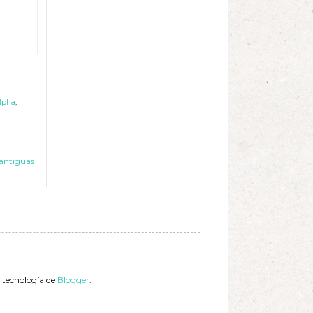
lpha
,
antiguas
a tecnología de
Blogger
.