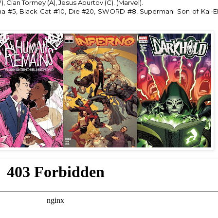
, Cian Tormey (A), Jesus Aburtov (C). (Marvel).
 #5, Black Cat #10, Die #20, SWORD #8, Superman: Son of Kal-El