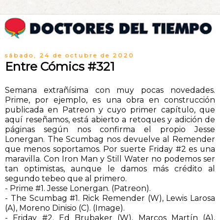
sábado, 24 de octubre de 2020
Entre Cómics #321
Semana extrañísima con muy pocas novedades.
Prime, por ejemplo, es una obra en construcción
publicada en Patreon y cuyo primer capítulo, que
aquí reseñamos, está abierto a retoques y adición de
páginas según nos confirma el propio Jesse
Lonergan. The Scumbag nos devuelve al Remender
que menos soportamos. Por suerte Friday #2 es una
maravilla. Con Iron Man y Still Water no podemos ser
tan optimistas, aunque le damos más crédito al
segundo tebeo que al primero.
- Prime #1. Jesse Lonergan. (Patreon).
- The Scumbag #1. Rick Remender (W), Lewis Larosa
(A), Moreno Dinisio (C). (Image).
- Friday #2. Ed Brubaker (W), Marcos Martín (A),