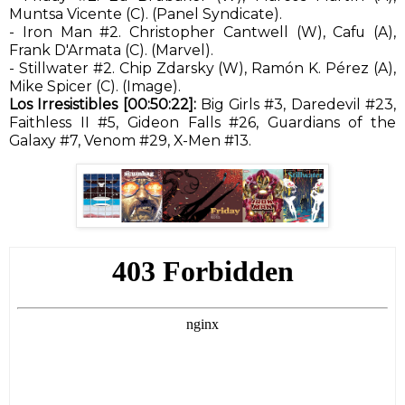
Muntsa Vicente (C). (Panel Syndicate).
- Iron Man #2. Christopher Cantwell (W), Cafu (A),
Frank D'Armata (C). (Marvel).
- Stillwater #2. Chip Zdarsky (W), Ramón K. Pérez (A),
Mike Spicer (C). (Image).
Los Irresistibles [00:50:22]:
Big Girls #3, Daredevil #23,
Faithless II #5, Gideon Falls #26, Guardians of the
Galaxy #7, Venom #29, X-Men #13.