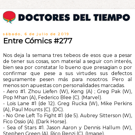
sábado, 6 de julio de 2019
Entre Cómics #277
Nos deja la semana tres tebeos de esos que a pesar
de tener sus cosas, son material a seguir con interés,
bien sea por constatar lo bueno que presagian o por
confirmar que pese a sus virtudes sus defectos
seguramente pesen más para nosotros. Pero al
menos son apuestas con personalidades marcadas.
- Aero #1. Zhou Liefen (W), Keng (A) ; Greg Pak (W),
Pop Mhan (A), Federico Blee (C). (Marvel).
- Lois Lane #1 (de 12). Greg Rucka (W), Mike Perkins
(A), Paul Mounts (C). (DC).
- No One Left To Fight #1 (de 5). Aubrey Sitterson (W),
Fico Ossio (A). (Dark Horse).
- Sea of Stars #1. Jason Aaron y Dennis Hallum (W),
Stephen Green (A), Rico Renzi (C). (Image).