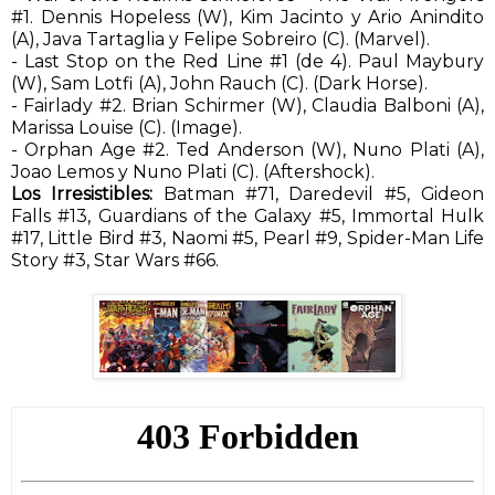
#1. Dennis Hopeless (W), Kim Jacinto y Ario Anindito
(A), Java Tartaglia y Felipe Sobreiro (C). (Marvel).
- Last Stop on the Red Line #1 (de 4). Paul Maybury
(W), Sam Lotfi (A), John Rauch (C). (Dark Horse).
- Fairlady #2. Brian Schirmer (W), Claudia Balboni (A),
Marissa Louise (C). (Image).
- Orphan Age #2. Ted Anderson (W), Nuno Plati (A),
Joao Lemos y Nuno Plati (C). (Aftershock).
Los Irresistibles:
Batman #71, Daredevil #5, Gideon
Falls #13, Guardians of the Galaxy #5, Immortal Hulk
#17, Little Bird #3, Naomi #5, Pearl #9, Spider-Man Life
Story #3, Star Wars #66.