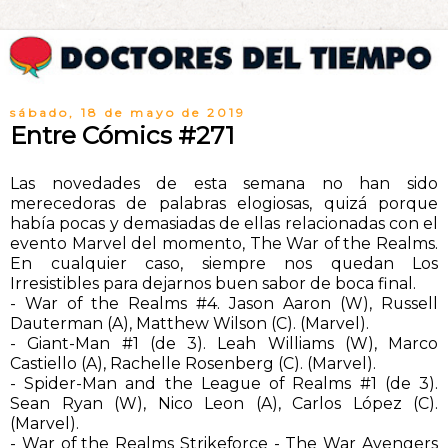
sábado, 18 de mayo de 2019
Entre Cómics #271
Las novedades de esta semana no han sido
merecedoras de palabras elogiosas, quizá porque
había pocas y demasiadas de ellas relacionadas con el
evento Marvel del momento, The War of the Realms.
En cualquier caso, siempre nos quedan Los
Irresistibles para dejarnos buen sabor de boca final.
- War of the Realms #4. Jason Aaron (W), Russell
Dauterman (A), Matthew Wilson (C). (Marvel).
- Giant-Man #1 (de 3). Leah Williams (W), Marco
Castiello (A), Rachelle Rosenberg (C). (Marvel).
- Spider-Man and the League of Realms #1 (de 3).
Sean Ryan (W), Nico Leon (A), Carlos López (C).
(Marvel).
- War of the Realms Strikeforce - The War Avengers