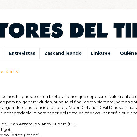
Entrevistas
Zascandileando
Linktree
Quiéne
e 2015
ace nos ha puesto en un brete, al tener que sopesar el valor real de
mo para no generar dudas, aunque al final, como siempre, hemos op
 margen de otras consideraciones. Moon Girl and Devil Dinosaur ha 
n desagradable. Y para saber del resto de tebeos... tendréis que es
ller, Brian Azzarello y Andy Kubert. (DC).
tigo).
lfredo Torres. (Image).