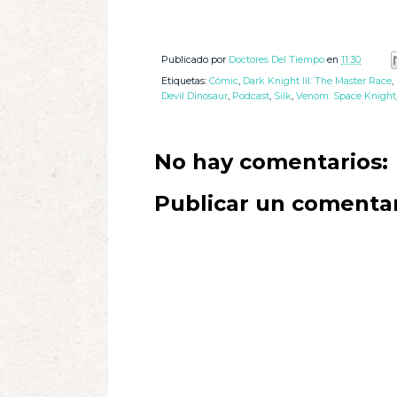
Publicado por
Doctores Del Tiempo
en
11:30
Etiquetas:
Cómic
,
Dark Knight III: The Master Race
,
Devil Dinosaur
,
Podcast
,
Silk
,
Venom: Space Knight
No hay comentarios:
Publicar un comenta