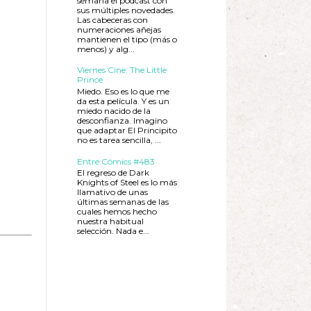
semana el podcast con
sus múltiples novedades.
Las cabeceras con
numeraciones añejas
mantienen el tipo (más o
menos) y alg...
Viernes Cine: The Little
Prince
Miedo. Eso es lo que me
da esta película. Y es un
miedo nacido de la
desconfianza. Imagino
que adaptar El Principito
no es tarea sencilla, ...
Entre Cómics #483
El regreso de Dark
Knights of Steel es lo más
llamativo de unas
últimas semanas de las
cuales hemos hecho
nuestra habitual
selección. Nada e...