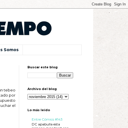
s Somos
Buscar este blog
Archivo del blog
 un tebeo
tado por
supuesto
cuchar el
Lo más leído
Entre Cómics #143
DC apabulla esta