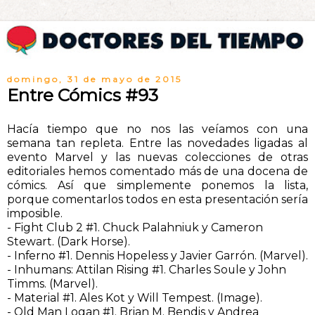
domingo, 31 de mayo de 2015
Entre Cómics #93
Hacía tiempo que no nos las veíamos con una
semana tan repleta. Entre las novedades ligadas al
evento Marvel y las nuevas colecciones de otras
editoriales hemos comentado más de una docena de
cómics. Así que simplemente ponemos la lista,
porque comentarlos todos en esta presentación sería
imposible.
- Fight Club 2 #1. Chuck Palahniuk y Cameron
Stewart. (Dark Horse).
- Inferno #1. Dennis Hopeless y Javier Garrón. (Marvel).
- Inhumans: Attilan Rising #1. Charles Soule y John
Timms. (Marvel).
- Material #1. Ales Kot y Will Tempest. (Image).
- Old Man Logan #1. Brian M. Bendis y Andrea