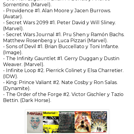
Sorrentino. (Marvel).
- Providence #1. Alan Moore y Jacen Burrows.
(Avatar).
- Secret Wars 2099 #1. Peter David y Will Sliney.
(Marvel).
- Secret Wars Journal #1. Pru Shen y Ramón Bachs.
Matthew Rosenberg y Luca Pizzari (Marvel).
- Sons of Devil #1. Brian Buccellato y Toni Infante.
(Image).
- The Infinity Gauntlet #1. Gerry Duggan y Dustin
Weaver. (Marvel).
- Infinite Loop #2. Pierrick Colinet y Elsa Charretier.
(IDW).
- King: Prince Valiant #2. Nate Cosby y Ron Salas.
(Dynamite).
- The Order of the Forge #2. Victor Gischler y Tazio
Bettin. (Dark Horse).