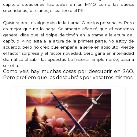
capítulo situaciones habituales en un MMO como las qu
e
sts
secundarias,
los clanes,
el crafteo
o
el PK.
Quisiera deciros algo más de la trama. O de los personajes. Pero
es mejor que no lo haga. Solamente añadiré que
el cons
enso
general dice que el golpe de timón
en la trama a la altura del
capítulo 14
no está a la altura de la primera parte. Yo estoy de
acuerdo, pero no creo que empañe la serie e
n absoluto. Pierde
el factor sorpresa y el factor novedad, pero g
ana en intensidad
dramática al subir las apuestas.
La hist
oria, simplemente, pasa a
ser otra.
Como veis hay muchas cosas por descubrir en SAO.
Pero prefiero que las descubráis por vosotros mismos.