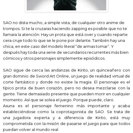
SAO no dista mucho, a simple vista, de cualquier otro anime de
trompos. Si te la cruzaras haciendo zapping es posible que no te
llamara la atención. Hay un prota que está over y cuando reparte
cera cruje todo lo que se le pon
e
por delante. También hay una
chica, en este caso del modelo literal “de armas tomar”. Y
después hay toda una serie de secundarios recurrentes más bien
cómicos y otros personajes simplemente episódicos.
SAO sigue de cerca las andanzas de Kirito, un quinceañero con
gran dominio
de Sword Art Online, un juego de realidad virtual de
corte fantástico y
donde no existe la magia
. El personaje es el
típico prota de buen corazón, pero
no
desea mezclarse
con la
gente. Tiene demasiado presente que pueden morir en cualquier
momento. Así que se solea el juego. Porque puede, claro.
Asuna es
el personaje
femenino más
importante
y acaba
estableciéndose como
la coprotagonista de SAO. Se trata
de
una
jugadora experta
y a diferencia de Kirito, está
muy
comprometida con la misión de pasarse el juego para que todos
puedan volver al mundo real.