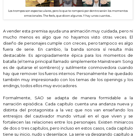
L
os trompos son espectaculares, pero lo que te ro
mperá por
dentro serán los momentos
emocionales.
The feels, q
ue dicen al
gunos.
Y hay unos cuantos...
A vender esta premisa ayuda una animación muy cuidada, pero ni
mucho menos es algo que no hayamos visto otras veces. El
diseño de personajes
c
umple con creces, pero tampoco es algo
fuera de serie.
En cambio, la banda sonora sí resulta más
destacable. Es apropiadamente épica para los momentos
de
batalla (el tema principal llamado simplemente Mainstream Song
es de quitarse el sombrero) y sutil
mente conmovedora cuando
hay que remover los fueros internos. Personalmente he quedado
también muy impresionado con los temas de los openings y los
endings,
todos ellos
muy evocadores.
Formalmente, SAO se adapta de manera formidable a
la
narración
episódic
a
. Cada capítulo cuenta una andanza nueva y
distinta del protagonista a la vez que nos van enseñando los
entresijos del cautivador mundo virtual en el que viven y
se
fortalecen las relaciones entre los personajes
. Existen miniarcos
de dos o tres capítulos, pero incluso en estos casos, cada capítulo
tiene su inicio, nudo y desenlac
e.
La serie va desgrando capítulo a