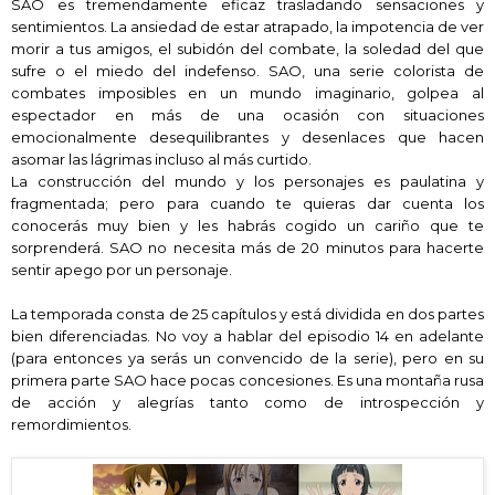
SAO es tremendamente eficaz trasladando sensaciones y
sentimientos. La ansiedad de estar atrapado, la impotencia de ver
morir a tus amigos, el subidón del combate, la soledad del que
sufre o el miedo del indefenso. SAO, una serie colorista de
combates imposibles en un mundo imaginario, golpea al
espectador en más de una ocasión con situaciones
emocionalmente desequilibrantes y desenlaces que hacen
asomar las lágrimas incluso al más curtido.
La construcción del mundo y los personajes es paulatina y
fragmentada; pero para cuando te quieras dar cuenta los
conocerás muy bien y les habrás cogido un cariño que te
sorprenderá
.
SAO no necesita más de 20 minutos para
hacerte
sentir apego por un personaje
.
La temporada
consta de 25 capítulos y está dividida en dos partes
bien diferenciadas. No voy a hablar del episodio 14 en adelante
(para entonces ya serás
un convencido de la serie)
, pero en su
primera parte SAO
hace pocas concesiones. Es una montaña rusa
de acción y alegrías tanto como de introspección y
remordimientos.