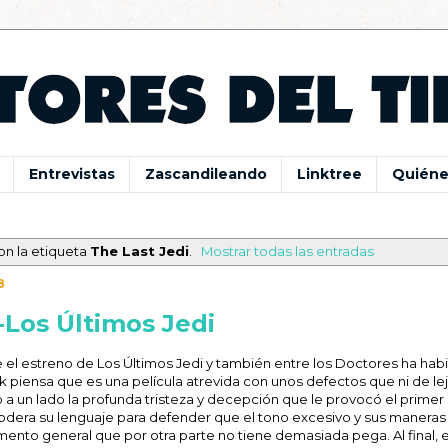
Entrevistas
Zascandileando
Linktree
Quiéne
on la etiqueta
The Last Jedi
.
Mostrar todas las entradas
8
Los Últimos Jedi
 el estreno de Los Últimos Jedi y también entre los Doctores ha hab
ck piensa que es una película atrevida con unos defectos que ni de le
do a un lado la profunda tristeza y decepción que le provocó el primer
modera su lenguaje para defender que el tono excesivo y sus maneras
ento general que por otra parte no tiene demasiada pega. Al final, e