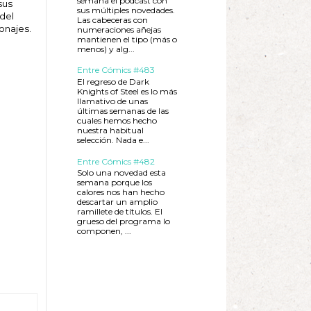
semana el podcast con
sus
sus múltiples novedades.
 del
Las cabeceras con
onajes.
numeraciones añejas
mantienen el tipo (más o
menos) y alg...
Entre Cómics #483
El regreso de Dark
Knights of Steel es lo más
llamativo de unas
últimas semanas de las
cuales hemos hecho
nuestra habitual
selección. Nada e...
Entre Cómics #482
Solo una novedad esta
semana porque los
calores nos han hecho
descartar un amplio
ramillete de títulos. El
grueso del programa lo
componen, ...