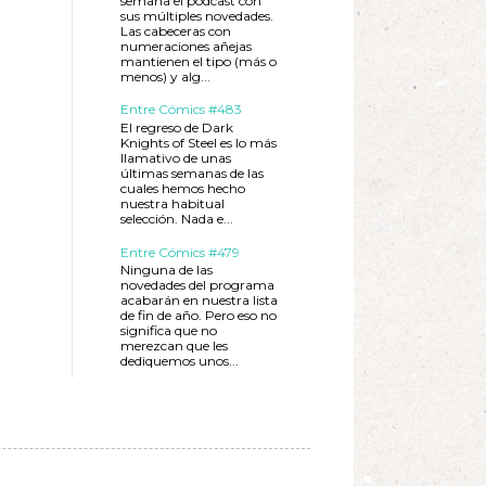
semana el podcast con
sus múltiples novedades.
Las cabeceras con
numeraciones añejas
mantienen el tipo (más o
menos) y alg...
Entre Cómics #483
El regreso de Dark
Knights of Steel es lo más
llamativo de unas
últimas semanas de las
cuales hemos hecho
nuestra habitual
selección. Nada e...
Entre Cómics #479
Ninguna de las
novedades del programa
acabarán en nuestra lista
de fin de año. Pero eso no
significa que no
merezcan que les
dediquemos unos...