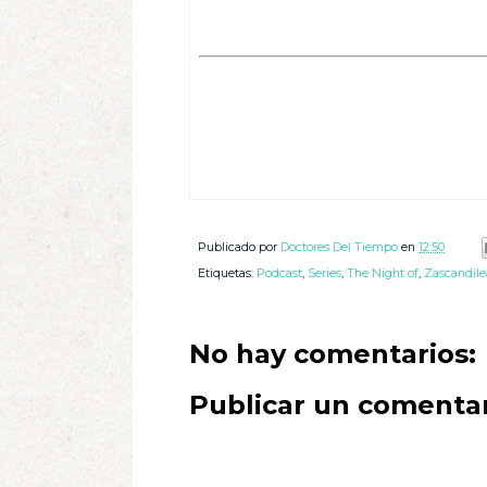
Publicado por
Doctores Del Tiempo
en
12:50
Etiquetas:
Podcast
,
Series
,
The Night of
,
Zascandil
No hay comentarios:
Publicar un comenta