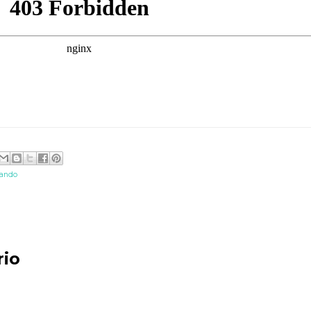
eando
rio