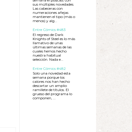
semana el podcast con
sus múltiples novedades.
Las cabeceras con
numeraciones añejas
mantienen el tipo (más o
menos) y alg...
Entre Cómics #483
El regreso de Dark
Knights of Steel es lo más
llamativo de unas
últimas semanas de las
cuales hemos hecho
nuestra habitual
selección. Nada e...
Entre Cómics #482
Solo una novedad esta
semana porque los
calores nos han hecho
descartar un amplio
ramillete de títulos. El
grueso del programa lo
componen, ...