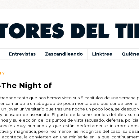
Entrevistas
Zascandileando
Linktree
Quiéne
17
-The Night of
atrapado tanto que nos hemos visto sus 8 capítulos de una semana p
o encarnando a un abogado de poca monta pero que conoe bien el
s un joven universitario que tras una noche un poco loca, se descub
 y acusado de asesinato. El gusto de la serie por los detalles, su 
hos y su elección de los puntos de vista (acusado, defensa, policía, 
onajes muy humanos y que están perfectamente interpretados
tiva y magnética, pero realmente las incógnitas del caso, su desar
 acontece, la convierten en una miniserie en la que continuamen