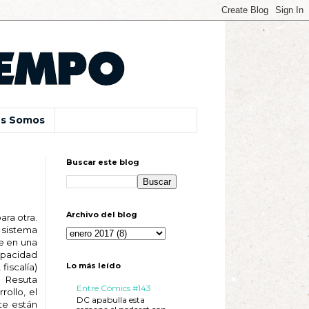
s Somos
Buscar este blog
Archivo del blog
ara otra.
 sistema
re en una
capacidad
Lo más leído
fiscalía)
. Resuta
Entre Cómics #143
rollo, el
DC apabulla esta
te están