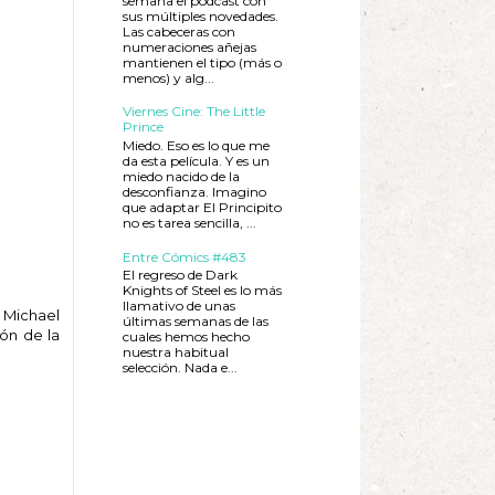
semana el podcast con
sus múltiples novedades.
Las cabeceras con
numeraciones añejas
mantienen el tipo (más o
menos) y alg...
Viernes Cine: The Little
Prince
Miedo. Eso es lo que me
da esta película. Y es un
miedo nacido de la
desconfianza. Imagino
que adaptar El Principito
no es tarea sencilla, ...
Entre Cómics #483
El regreso de Dark
Knights of Steel es lo más
llamativo de unas
y Michael
últimas semanas de las
ón de la
cuales hemos hecho
nuestra habitual
selección. Nada e...