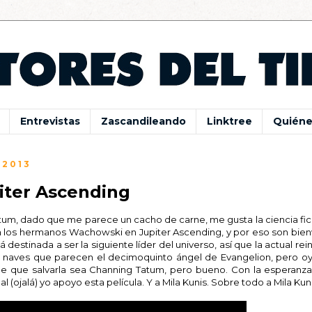
Entrevistas
Zascandileando
Linktree
Quiéne
 2013
iter Ascending
m, dado que me parece un cacho de carne, me gusta la ciencia fic
aen los hermanos Wachowski en Jupiter Ascending, y por eso son bie
 destinada a ser la siguiente líder del universo, así que la actual re
n naves que parecen el decimoquinto ángel de Evangelion, pero oy
ene que salvarla sea Channing Tatum, pero bueno. Con la esperanz
 (ojalá) yo apoyo esta película. Y a Mila Kunis. Sobre todo a Mila Kuni