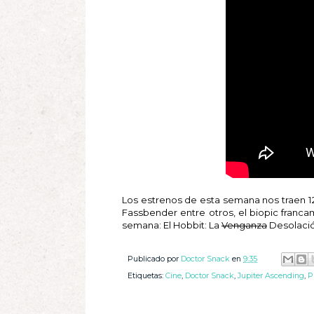
Los estrenos de esta semana nos traen 12
Fassbender entre otros, el biopic franc
semana: El Hobbit: La
Venganza
Desolación
Publicado por
Doctor Snack
en
9:35
Etiquetas:
Cine
,
Doctor Snack
,
Jupiter Ascending
,
P