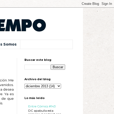
s Somos
Buscar este blog
Archivo del blog
ción. Me
nvenidos.
ina desea
e. Ya es
Lo más leído
a de que
s.
Entre Cómics #143
DC apabulla esta