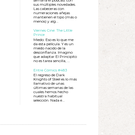
semana el podcast con
sus múltiples novedades.
Las cabeceras con
numeraciones añejas
mantienen el tipo (más o
menos) y alg...
Viernes Cine: The Little
Prince
Miedo. Eso es lo que me
da esta película. Y es un
miedo nacido de la
desconfianza. Imagino
que adaptar El Principito
no es tarea sencilla, ...
Entre Cómics #483
El regreso de Dark
Knights of Steel es lo más
llamativo de unas
últimas semanas de las
cuales hemos hecho
nuestra habitual
selección. Nada e...