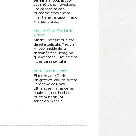
semana el podcast con
sus múltiples novedades.
Las cabeceras con
numeraciones añejas
mantienen el tipo (más o
menos) y alg...
Viernes Cine: The Little
Prince
Miedo. Eso es lo que me
da esta película. Y es un
miedo nacido de la
desconfianza. Imagino
que adaptar El Principito
no es tarea sencilla, ...
Entre Cómics #483
El regreso de Dark
Knights of Steel es lo más
llamativo de unas
últimas semanas de las
cuales hemos hecho
nuestra habitual
selección. Nada e...