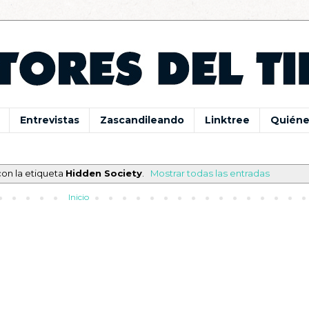
Entrevistas
Zascandileando
Linktree
Quiéne
con la etiqueta
Hidden Society
.
Mostrar todas las entradas
Inicio