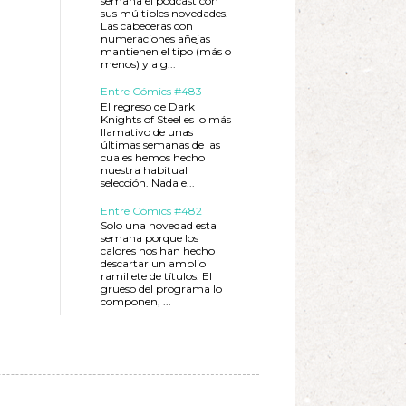
semana el podcast con
sus múltiples novedades.
Las cabeceras con
numeraciones añejas
mantienen el tipo (más o
menos) y alg...
Entre Cómics #483
El regreso de Dark
Knights of Steel es lo más
llamativo de unas
últimas semanas de las
cuales hemos hecho
nuestra habitual
selección. Nada e...
Entre Cómics #482
Solo una novedad esta
semana porque los
calores nos han hecho
descartar un amplio
ramillete de títulos. El
grueso del programa lo
componen, ...