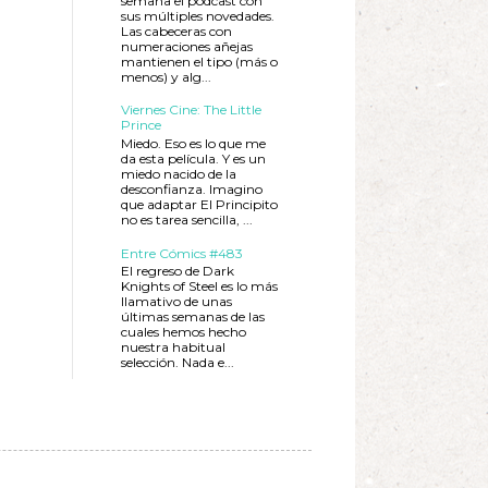
semana el podcast con
sus múltiples novedades.
Las cabeceras con
numeraciones añejas
mantienen el tipo (más o
menos) y alg...
Viernes Cine: The Little
Prince
Miedo. Eso es lo que me
da esta película. Y es un
miedo nacido de la
desconfianza. Imagino
que adaptar El Principito
no es tarea sencilla, ...
Entre Cómics #483
El regreso de Dark
Knights of Steel es lo más
llamativo de unas
últimas semanas de las
cuales hemos hecho
nuestra habitual
selección. Nada e...