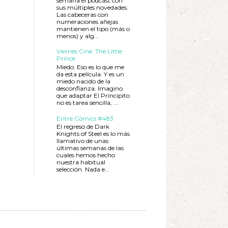
semana el podcast con
sus múltiples novedades.
Las cabeceras con
numeraciones añejas
mantienen el tipo (más o
menos) y alg...
Viernes Cine: The Little
Prince
Miedo. Eso es lo que me
da esta película. Y es un
miedo nacido de la
desconfianza. Imagino
que adaptar El Principito
no es tarea sencilla, ...
Entre Cómics #483
El regreso de Dark
Knights of Steel es lo más
llamativo de unas
últimas semanas de las
cuales hemos hecho
nuestra habitual
selección. Nada e...