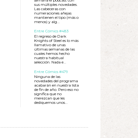
semana el podcast con
sus múltiples novedades.
Las cabeceras con
numeraciones añejas
mantienen el tipo (más o
menos) y alg...
Entre Cómics #483
El regreso de Dark
Knights of Steel es lo más
llamativo de unas
últimas semanas de las
cuales hemos hecho
nuestra habitual
selección. Nada e...
Entre Cómics #479
Ninguna de las
novedades del programa
acabarán en nuestra lista
de fin de año. Pero eso no
significa que no
merezcan que les
dediquemos unos...