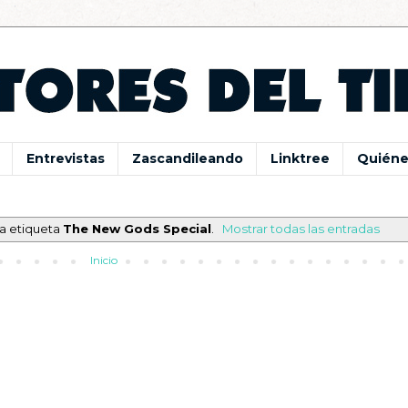
Entrevistas
Zascandileando
Linktree
Quiéne
la etiqueta
The New Gods Special
.
Mostrar todas las entradas
Inicio