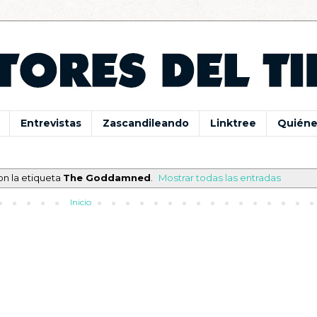
Entrevistas
Zascandileando
Linktree
Quiéne
on la etiqueta
The Goddamned
.
Mostrar todas las entradas
Inicio