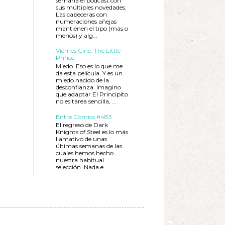
semana el podcast con
sus múltiples novedades.
Las cabeceras con
numeraciones añejas
mantienen el tipo (más o
menos) y alg...
Viernes Cine: The Little
Prince
Miedo. Eso es lo que me
da esta película. Y es un
miedo nacido de la
desconfianza. Imagino
que adaptar El Principito
no es tarea sencilla, ...
Entre Cómics #483
El regreso de Dark
Knights of Steel es lo más
llamativo de unas
últimas semanas de las
cuales hemos hecho
nuestra habitual
selección. Nada e...