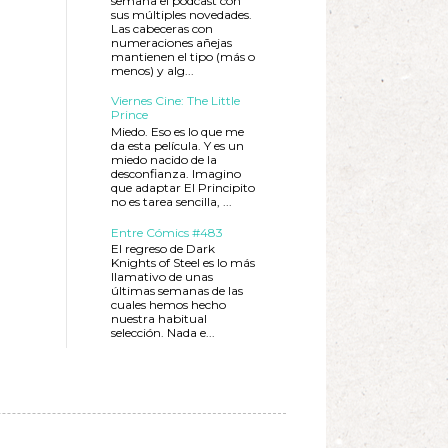
semana el podcast con
sus múltiples novedades.
Las cabeceras con
numeraciones añejas
mantienen el tipo (más o
menos) y alg...
Viernes Cine: The Little
Prince
Miedo. Eso es lo que me
da esta película. Y es un
miedo nacido de la
desconfianza. Imagino
que adaptar El Principito
no es tarea sencilla, ...
Entre Cómics #483
El regreso de Dark
Knights of Steel es lo más
llamativo de unas
últimas semanas de las
cuales hemos hecho
nuestra habitual
selección. Nada e...