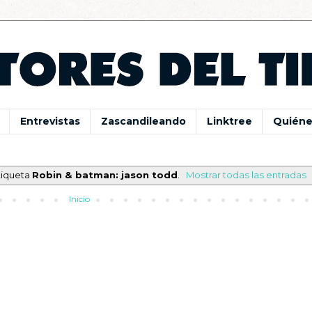
Entrevistas
Zascandileando
Linktree
Quiéne
tiqueta
Robin & batman: jason todd
.
Mostrar todas las entradas
Inicio