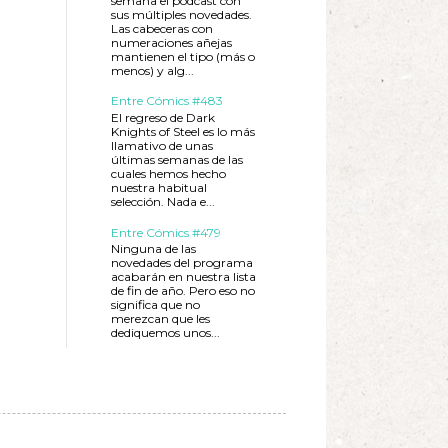
semana el podcast con
sus múltiples novedades.
Las cabeceras con
numeraciones añejas
mantienen el tipo (más o
menos) y alg...
Entre Cómics #483
El regreso de Dark
Knights of Steel es lo más
llamativo de unas
últimas semanas de las
cuales hemos hecho
nuestra habitual
selección. Nada e...
Entre Cómics #479
Ninguna de las
novedades del programa
acabarán en nuestra lista
de fin de año. Pero eso no
significa que no
merezcan que les
dediquemos unos...